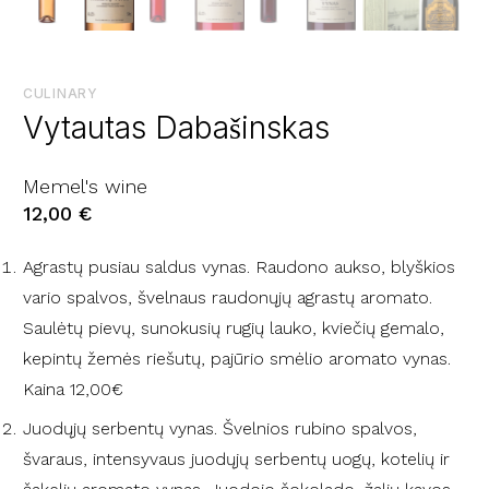
CULINARY
Vytautas Dabašinskas
Memel's wine
12,00
€
Agrastų pusiau saldus vynas. Raudono aukso, blyškios
vario spalvos, švelnaus raudonųjų agrastų aromato.
Saulėtų pievų, sunokusių rugių lauko, kviečių gemalo,
kepintų žemės riešutų, pajūrio smėlio aromato vynas.
Kaina 12,00€
Juodųjų serbentų vynas. Švelnios rubino spalvos,
švaraus, intensyvaus juodųjų serbentų uogų, kotelių ir