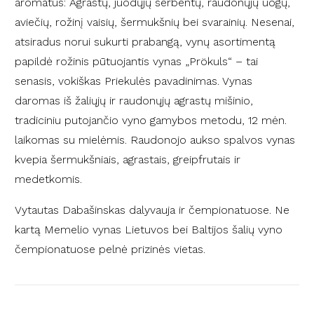
aromatus: Agrastų, juodųjų serbentų, raudonųjų uogų,
aviečių, rožinį vaisių, šermukšnių bei svarainių. Nesenai,
atsiradus norui sukurti prabangą, vynų asortimentą
papildė rožinis pūtuojantis vynas „Prökuls“ – tai
senasis, vokiškas Priekulės pavadinimas. Vynas
daromas iš žaliųjų ir raudonųjų agrastų mišinio,
tradiciniu putojančio vyno gamybos metodu, 12 mėn.
laikomas su mielėmis. Raudonojo aukso spalvos vynas
kvepia šermukšniais, agrastais, greipfrutais ir
medetkomis.
Vytautas Dabašinskas dalyvauja ir čempionatuose. Ne
kartą Memelio vynas Lietuvos bei Baltijos šalių vyno
čempionatuose pelnė prizinės vietas.