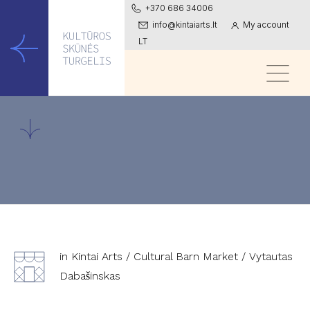
+370 686 34006
info@kintaiarts.lt
My account
LT
in Kintai Arts
/
Cultural Barn Market
/
Vytautas
Dabašinskas