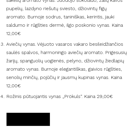
šakelių aromato vynas. Juodojo šokolado, žalių kavos
pupelių, lazdyno riešutų sviesto, džiovintų figų
aromato. Burnoje sodrus, taniniškas, kerintis, jauki
saldumo ir rūgšties dermė, ilgo poskonio vynas. Kaina
12,00€
Aviečių vynas. Vėjuoto vasaros vakaro besileidžiančios
saulės spalvos, harmoningo aviečių aromato. Prigesusių
žarijų, spanguolių uogienės, pelyno, džiovintų žiedlapių
aromato vynas. Burnoje elegantiškas, gaivios rūgšties,
senolių minčių, pojūčių ir jausmų kupinas vynas. Kaina
12,00€
Rožinis pūtuojantis vynas „Prökuls“. Kaina 29,00€
ĮSIGYTI