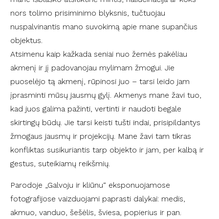
nors tolimo prisiminimo blyksnis,
tučtuojau
nuspalvinantis
mano suvokimą apie mane supančius
objektus.
Atsimenu kaip kažkada seniai nuo žemės pakėliau
akmenį ir jį padovanojau
mylimam žmogui. Ji
e
puoselėjo tą akmenį, rūpinosi juo – tarsi leido jam
įprasminti mūsų jausmų gylį
. Akmenys mane žavi tuo,
kad juos galima pažinti, vertinti ir
naudoti begale
skirtingų būdų. Jie tarsi keisti
tušti indai, prisipildantys
žmogaus
jausmų ir projekcijų. Mane
žavi tam tikras
konfliktas susikuriantis tarp objekto ir jam, per k
albą ir
gestus, suteikiamų reikšmių
.
Parodoje „Galvoju ir kliūnu“ eksponuojamose
fotografijose
vaizduojami paprasti dalykai: medis,
akmuo, vanduo, šešėlis, šviesa, popierius ir pa
n.