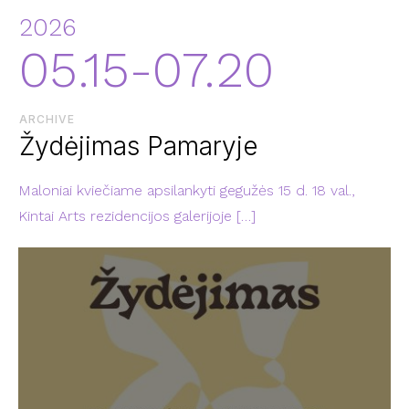
2026
05.15-07.20
ARCHIVE
Žydėjimas Pamaryje
Maloniai kviečiame apsilankyti gegužės 15 d. 18 val.,
Kintai Arts rezidencijos galerijoje
[…]