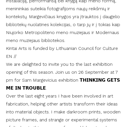
instaliaciją, performansą bei knygą kaip meno formą,
menininkas suteikia fotografijoms naujų reikšmių ir
kontekstų. Margevičiaus knygos yra įtrauktos į daugelio
bibliotekų nuolatines kolekcijas, o tarp jų ir į tokias kaip
Niujorko Metropoliteno meno muziejaus ir Modernaus
meno muziejaus bibliotekos.
Kintai Arts is funded by Lithuanian Council for Culture
EN //
We are delighted to invite you to the last exhibition
opening of this season. Join us on 26 September at 7
pm for Sam Margevicius exhibition 𝗧𝗛𝗜𝗡𝗞𝗜𝗡𝗚 𝗚𝗘𝗧𝗦
𝗠𝗘 𝗜𝗡 𝗧𝗥𝗢𝗨𝗕𝗟𝗘.
Over the last eight years I have been involved in art
fabrication, helping other artists transform their ideas
into material objects. I make darkroom prints, wooden
picture frames, and strange or experimental systems