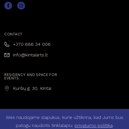
CONTACT
+370 686 34 006
info@kintaiarts.lt
RESIDENCY AND SPACE FOR
EVENTS
Kuršių g. 30, Kintai
Mes naudojame slapukus, kurie užtikrina, kad Jums bus
Privacy policy
patogu naudotis tinklalapiu:
privatumo politika
.