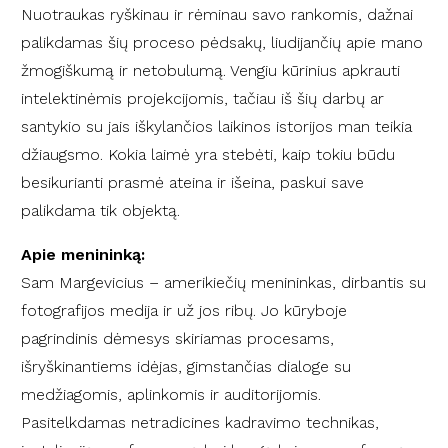
Nuotraukas ryškinau
ir rėminau
savo rankomis, dažnai
palikdama
s šių proceso pėdsakų
,
liudijančių apie m
ano
žmogiškum
ą
ir netobulum
ą
. Vengiu
kūrinius apkrauti
intelektinėmis projekcijomis, tačiau iš šių darbų ar
santykio su
jais iškylan
čios laikinos
istorijos man teikia
džiaugsmo. Kokia
laimė
yra
stebėti, kaip tokiu būd
u
besikurianti
prasmė
ateina ir išeina, paskui save
palikdama tik objektą.
Apie menininką:
Sam Margevicius – amerikiečių menininkas, dirbantis su
fotografijos medija ir už jos ribų. Jo kūryboje
pagrindinis dėmesys skiriamas procesams,
išryškinantiems idėjas, gimstančias dialoge su
medžiagomis, aplinkomis ir auditorijomis.
Pasitelkdamas netradicines kadravimo technikas,