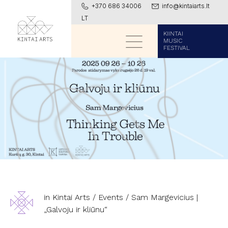
+370 686 34006
info@kintaiarts.lt
LT
KIINTAI
MUSIC
FESTIVAL
in Kintai Arts
/
Events
/
Sam Margevicius |
„Galvoju ir kliūnu“