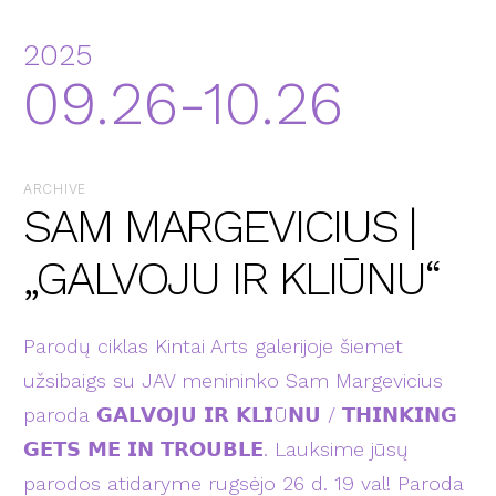
2025
09.26-10.26
ARCHIVE
SAM MARGEVICIUS |
„GALVOJU IR KLIŪNU“
Parodų ciklas Kintai Arts galerijoje šiemet
užsibaigs su JAV menininko Sam Margevicius
paroda 𝗚𝗔𝗟𝗩𝗢𝗝𝗨 𝗜𝗥 𝗞𝗟𝗜Ū𝗡𝗨 / 𝗧𝗛𝗜𝗡𝗞𝗜𝗡𝗚
𝗚𝗘𝗧𝗦 𝗠𝗘 𝗜𝗡 𝗧𝗥𝗢𝗨𝗕𝗟𝗘. Lauksime jūsų
parodos atidaryme rugsėjo 26 d. 19 val! Paroda