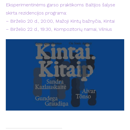
Eksperimentinėms garso praktikoms Baltijos šalyse
skirta rezidencijos programa:
– Birželio 20 d., 20:00, Mažoji Kintų bažnyčia, Kintai
– Birželio 22 d., 19:30, Kompozitorių namai, Vilnius