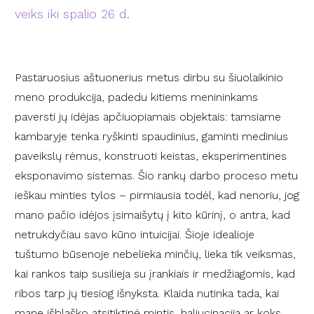
veiks iki spalio 26 d.
Pastaruosius aštuonerius metus dirbu su šiuolaikinio
meno produkcija,
padedu kitiems menininkams
paversti jų idėjas apčiuopiamais objektais
: tamsiame
kambaryje tenka ryškinti spaudinius, gaminti
medinius
paveikslų rėmus, konstruo
ti keistas, eksperimentines
eksponavimo sistemas. Šio
rankų darbo proces
o metu
ieškau minties tylos – pirmiausia todėl, kad nenoriu, jog
mano pačio idėjos įsimaišytų į kito kūrinį, o antra
,
kad
netrukdyčiau
savo
kūno intu
icijai. Šioje
idealioje
tuštumo būsenoje nebelieka minčių
,
lieka tik veiksmas,
kai rankos taip susilieja su įrankiais ir medžiagomis, kad
ribos tarp jų tiesiog išnyksta.
Klaida nutinka
tada, kai
mane išblaško atsitiktinė mintis, haliucinacija ar
koks