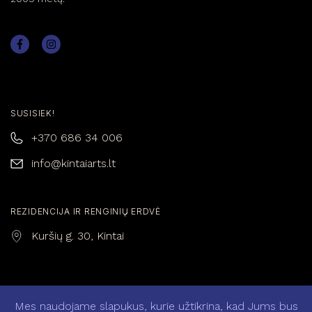
SUSISIEK!
+370 686 34 006
info@kintaiarts.lt
REZIDENCIJA IR RENGINIŲ ERDVĖ
Kuršių g. 30, Kintai
Mes naudojame slapukus, kurie užtikrina, kad Jums bus