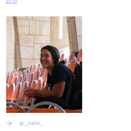
20-21
@__halfie__