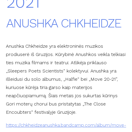
2021
ANUSHKA CHKHEIDZE
Anushka Chkheidze yra elektroninės muzikos
prodiuserė iš Gruzijos. Kūrybinė Anushkos veikla telkiasi
ties muzika filmams ir teatrui. Atlikėja priklauso
„Sleepers Poets Scientists“ kolektyvui. Anushka yra
išleidusi du solo albumus, „Halfie“ bei „Move 20-21”,
kuriuose kūrėja tiria garso kaip materijos
neapčiuopiamumą. Šiais metais jos sukurtas kūrinys
Gori moterų chorui bus pristatytas „The Close
Encoubters“ festivalyje Gruzijoje.
https://chkheidzeanushka.bandcamp.com/album/move-