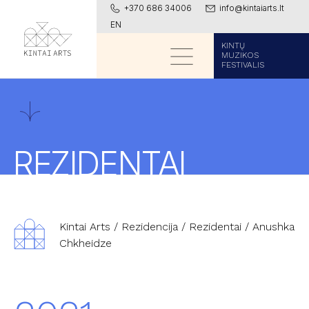
+370 686 34006
info@kintaiarts.lt
EN
KINTŲ
MUZIKOS
FESTIVALIS
REZIDENTAI
Kintai Arts
/
Rezidencija
/
Rezidentai
/
Anushka
Chkheidze