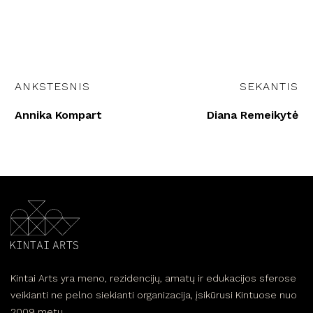
ANKSTESNIS
SEKANTIS
Annika Kompart
Diana Remeikytė
Kintai Arts yra meno, rezidencijų, amatų ir edukacijos sferose
veikianti ne pelno siekianti organizacija, įsikūrusi Kintuose nuo
2009 metų.