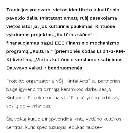
Tradicijos yra svarbi vietos identiteto ir kultūrinio
paveldo dalis. Pristatant amatų rūšį pasakojama
vietos istorija, jos kultūrinis palikimas. Kintuose
vykdomas projektas „Kultūros skūnė“ –
finansuojamas pagal EEE Finansinio mechanizmo
programą „Kultūra “ (priemonės kodas LT04-3-KM-
K) kvietimą „Vietos kultūrinio verslumo skatinimas.
Dalyvavo vaikai ir bendruomenės
Projekto organizatoriai VŠĮ „Kintai Arts“ su partneriais
baigė įgyvendinti pirmąją keramikos darbų sesiją
Kintuose. Projekte numatyta 16-a kūrybinių dirbtuvių
sesijų po 4 valandas.
Šią veiklą kuruoja ir įgyvendina Kintų Vydūno kultūros
centras, kuris specializuojasi edukaciniuose-