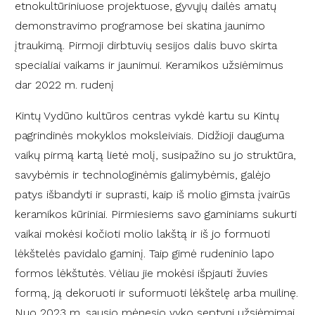
etnokultūriniuose projektuose, gyvųjų dailės amatų
demonstravimo programose bei skatina jaunimo
įtraukimą. Pirmoji dirbtuvių sesijos dalis buvo skirta
specialiai vaikams ir jaunimui. Keramikos užsiėmimus
dar 2022 m. rudenį
Kintų Vydūno kultūros centras vykdė kartu su Kintų
pagrindinės mokyklos moksleiviais. Didžioji dauguma
vaikų pirmą kartą lietė molį, susipažino su jo struktūra,
savybėmis ir technologinėmis galimybėmis, galėjo
patys išbandyti ir suprasti, kaip iš molio gimsta įvairūs
keramikos kūriniai. Pirmiesiems savo gaminiams sukurti
vaikai mokėsi kočioti molio lakštą ir iš jo formuoti
lėkštelės pavidalo gaminį. Taip gimė rudeninio lapo
formos lėkštutės. Vėliau jie mokėsi išpjauti žuvies
formą, ją dekoruoti ir suformuoti lėkštelę arba muilinę.
Nuo 2023 m. sausio mėnesio vyko septyni užsiėmimai