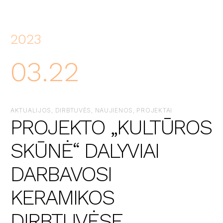
2023
03.22
AKTUALIJOS, DIRBTUVĖS, NAUJIENOS, PROJEKTAI
PROJEKTO „KULTŪROS
SKŪNĖ“ DALYVIAI
DARBAVOSI
KERAMIKOS
DIRBTUVĖSE