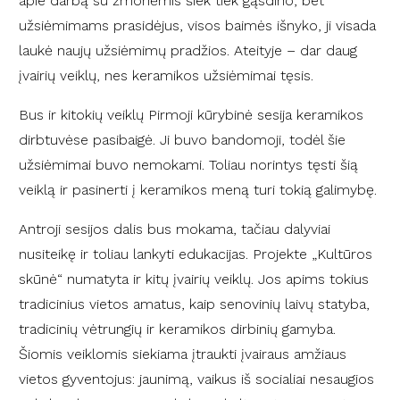
apie darbą su žmonėmis šiek tiek gąsdino, bet
užsiėmimams prasidėjus, visos baimės išnyko, ji visada
laukė naujų užsiėmimų pradžios. Ateityje – dar daug
įvairių veiklų, nes keramikos užsiėmimai tęsis.
Bus ir kitokių veiklų Pirmoji kūrybinė sesija keramikos
dirbtuvėse pasibaigė. Ji buvo bandomoji, todėl šie
užsiėmimai buvo nemokami. Toliau norintys tęsti šią
veiklą ir pasinerti į keramikos meną turi tokią galimybę.
Antroji sesijos dalis bus mokama, tačiau dalyviai
nusiteikę ir toliau lankyti edukacijas. Projekte „Kultūros
skūnė“ numatyta ir kitų įvairių veiklų. Jos apims tokius
tradicinius vietos amatus, kaip senovinių laivų statyba,
tradicinių vėtrungių ir keramikos dirbinių gamyba.
Šiomis veiklomis siekiama įtraukti įvairaus amžiaus
vietos gyventojus: jaunimą, vaikus iš socialiai nesaugios