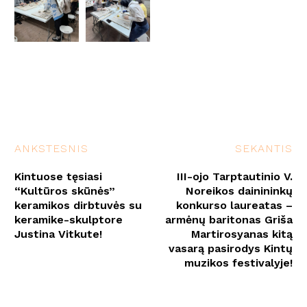
ANKSTESNIS
SEKANTIS
Kintuose tęsiasi
III-ojo Tarptautinio V.
“Kultūros skūnės”
Noreikos dainininkų
keramikos dirbtuvės su
konkurso laureatas –
keramike-skulptore
armėnų baritonas Griša
Justina Vitkute!
Martirosyanas kitą
vasarą pasirodys Kintų
muzikos festivalyje!