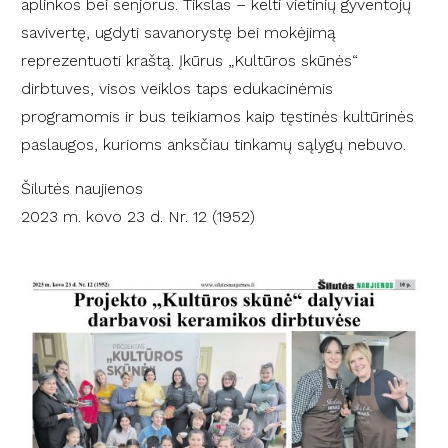
aplinkos bei senjorus. Tikslas – kelti vietinių gyventojų
savivertę, ugdyti savanorystę bei mokėjimą
reprezentuoti kraštą. Įkūrus „Kultūros skūnės“
dirbtuves, visos veiklos taps edukacinėmis
programomis ir bus teikiamos kaip tęstinės kultūrinės
paslaugos, kurioms anksčiau tinkamų sąlygų nebuvo.
Šilutės naujienos
2023 m. kovo 23 d. Nr. 12 (1952)