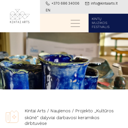
+370 686 34006
info@kintaiarts.lt
EN
KINTŲ
MUZIKOS
FESTIVALIS
Kintai Arts
/
Naujienos
/
Projekto „Kultūros
skūnė“ dalyviai darbavosi keramikos
dirbtuvėse