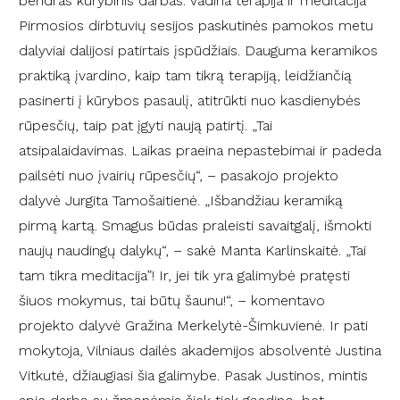
bendras kūrybinis darbas. Vadina terapija ir meditacija
Pirmosios dirbtuvių sesijos paskutinės pamokos metu
dalyviai dalijosi patirtais įspūdžiais. Dauguma keramikos
praktiką įvardino, kaip tam tikrą terapiją, leidžiančią
pasinerti į kūrybos pasaulį, atitrūkti nuo kasdienybės
rūpesčių, taip pat įgyti naują patirtį. „Tai
atsipalaidavimas. Laikas praeina nepastebimai ir padeda
pailsėti nuo įvairių rūpesčių“, – pasakojo projekto
dalyvė Jurgita Tamošaitienė. „Išbandžiau keramiką
pirmą kartą. Smagus būdas praleisti savaitgalį, išmokti
naujų naudingų dalykų“, – sakė Manta Karlinskaitė. „Tai
tam tikra meditacija”! Ir, jei tik yra galimybė pratęsti
šiuos mokymus, tai būtų šaunu!“, – komentavo
projekto dalyvė Gražina Merkelytė-Šimkuvienė. Ir pati
mokytoja, Vilniaus dailės akademijos absolventė Justina
Vitkutė, džiaugiasi šia galimybe. Pasak Justinos, mintis