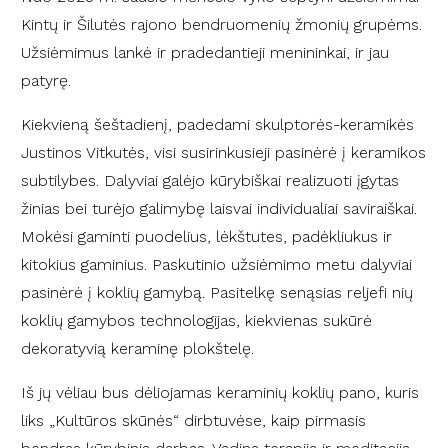
Kintų ir Šilutės rajono bendruomenių žmonių grupėms.
Užsiėmimus lankė ir pradedantieji menininkai, ir jau
patyrę.
Kiekvieną šeštadienį, padedami skulptorės-keramikės
Justinos Vitkutės, visi susirinkusieji pasinėrė į keramikos
subtilybes. Dalyviai galėjo kūrybiškai realizuoti įgytas
žinias bei turėjo galimybę laisvai individualiai saviraiškai.
Mokėsi gaminti puodelius, lėkštutes, padėkliukus ir
kitokius gaminius. Paskutinio užsiėmimo metu dalyviai
pasinėrė į koklių gamybą. Pasitelkę senąsias reljefi nių
koklių gamybos technologijas, kiekvienas sukūrė
dekoratyvią keraminę plokštelę.
Iš jų vėliau bus dėliojamas keraminių koklių pano, kuris
liks „Kultūros skūnės“ dirbtuvėse, kaip pirmasis