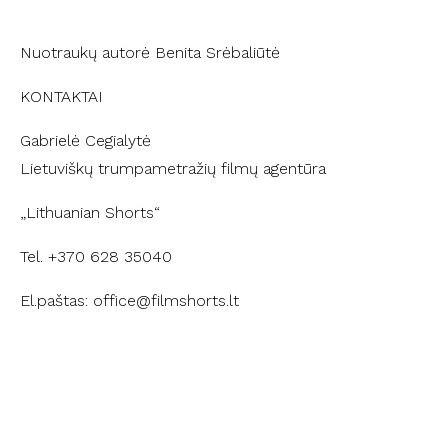
Nuotraukų autorė Benita Srėbaliūtė
KONTAKTAI
Gabrielė Cegialytė
Lietuviškų trumpametražių filmų agentūra
„Lithuanian Shorts“
Tel. +370 628 35040
El.paštas: office@filmshorts.lt