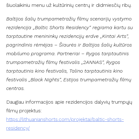
šiuolaikiniu menu už kultūrinių centrų ir didmiesčių ribų.
Baltijos šalių trumpametražių filmų scenarijų vystymo
rezidencija „Baltic Shorts Residency“ regiama kartu su
tarptautine menininkų rezidencijų erdve „Kintai Arts
“
,
pagrindinis rėmėjas – Šiaurės ir Baltijos šalių kultūros
mobilumo programa. Partneriai – Rygos tarptautinis
trumpametražių filmų festivalis „2ANNAS
“
, Rygos
tarptautinis kino festivalis, Talino tarptautinis kino
festivalis „Black Nights
“
, Estijos trumpametražių filmų
centras.
Daugiau informacijos apie rezidencijos dalyvių trumpųjų
filmų projektus:
https://lithuanianshorts.com/projektai/baltic-shorts-
residency/