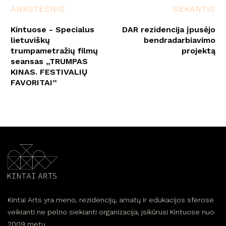
ANKSTESNIS
SEKANTIS
Kintuose - Specialus
DAR rezidencija įpusėjo
lietuviškų
bendradarbiavimo
trumpametražių filmų
projektą
seansas „TRUMPAS
KINAS. FESTIVALIŲ
FAVORITAI”
Kintai Arts yra meno, rezidencijų, amatų ir edukacijos sferose
veikianti ne pelno siekianti organizacija, įsikūrusi Kintuose nuo
2009 metų.