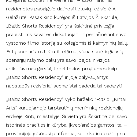
kūrėjams tobulėti ne vieniems”, – savo mintimis
rezidencijos pabaigoje dalinosi lietuvių režisierė A.
Gelažiūtė. Pasak kino kūrėjos iš Latvijos Ž. Skarule,
„Baltic Shorts Residency“ yra išskirtinė privilegija
praleisti tris savaites diskutuojant ir perrašinėjant savo
vystomo filmo istoriją su kolegomis iš kaimyninių šalių.
Estų scenaristo J. Krutii teigimu, viena sudėtingiausių
scenarijų rašymo dalių yra savo idėjos ir vizijos
artikuliavimas garsiai, todėl tokios programos kaip
„Baltic Shorts Residency“ ir joje dalyvaujantys
nuostabūs režisieriai-scenaristai padeda tai padaryti.
„Baltic Shorts Residency“ vyko birželio 1–20 d. „Kintai
Arts“ kuruojamoje tarptautinių menininkų rezidencijų
erdvėje Kintų miestelyje. Ši vieta yra išskirtinė dėl savo
istorinės praeities ir kūrybai įkvepiančios gamtos, tai –
provincijoje įsikūrusi platforma, kuri skatina pažintį su