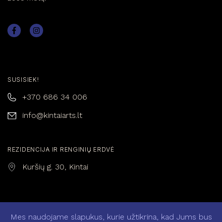
SUSISIEK!
+370 686 34 006
info@kintaiarts.lt
REZIDENCIJA IR RENGINIŲ ERDVĖ
Kuršių g. 30, Kintai
Mes naudojame slapukus, kurie užtikrina, kad Jums bus