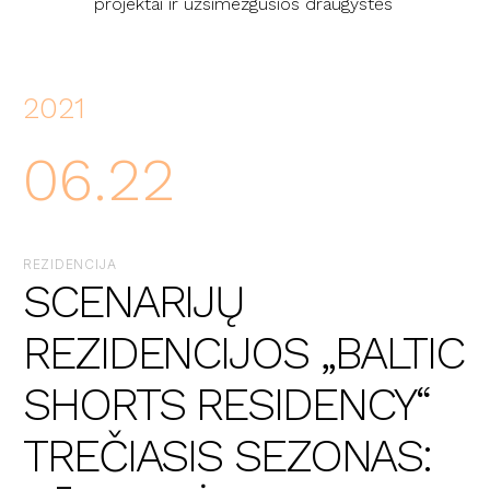
projektai ir užsimezgusios draugystės
2021
06.22
REZIDENCIJA
SCENARIJŲ
REZIDENCIJOS „BALTIC
SHORTS RESIDENCY“
TREČIASIS SEZONAS: