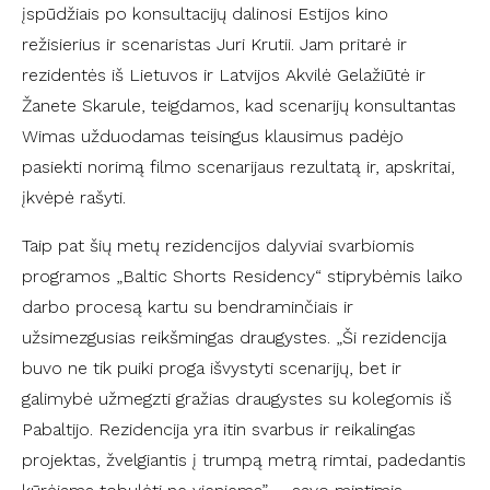
įspūdžiais po konsultacijų dalinosi Estijos kino
režisierius ir scenaristas Juri Krutii. Jam pritarė ir
rezidentės iš Lietuvos ir Latvijos Akvilė Gelažiūtė ir
Žanete Skarule, teigdamos, kad scenarijų konsultantas
Wimas užduodamas teisingus klausimus padėjo
pasiekti norimą filmo scenarijaus rezultatą ir, apskritai,
įkvėpė rašyti.
Taip pat šių metų rezidencijos dalyviai svarbiomis
programos „Baltic Shorts Residency“ stiprybėmis laiko
darbo procesą kartu su bendraminčiais ir
užsimezgusias reikšmingas draugystes. „Ši rezidencija
buvo ne tik puiki proga išvystyti scenarijų, bet ir
galimybė užmegzti gražias draugystes su kolegomis iš
Pabaltijo. Rezidencija yra itin svarbus ir reikalingas
projektas, žvelgiantis į trumpą metrą rimtai, padedantis