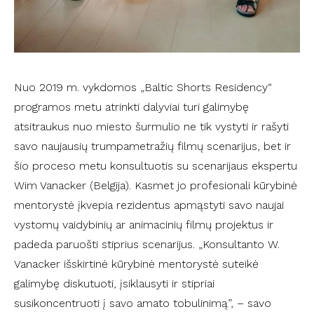
Nuo 2019 m. vykdomos „Baltic Shorts Residency“
programos metu atrinkti dalyviai turi galimybę
atsitraukus nuo miesto šurmulio ne tik vystyti ir rašyti
savo naujausių trumpametražių filmų scenarijus, bet ir
šio proceso metu konsultuotis su scenarijaus ekspertu
Wim Vanacker (Belgija). Kasmet jo profesionali kūrybinė
mentorystė įkvepia rezidentus apmąstyti savo naujai
vystomų vaidybinių ar animacinių filmų projektus ir
padeda paruošti stiprius scenarijus. „Konsultanto W.
Vanacker išskirtinė kūrybinė mentorystė suteikė
galimybę diskutuoti, įsiklausyti ir stipriai
susikoncentruoti į savo amato tobulinimą”, – savo