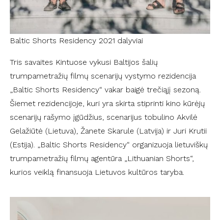
Baltic Shorts Residency 2021 dalyviai
Tris savaites Kintuose vykusi Baltijos šalių
trumpametražių filmų scenarijų vystymo rezidencija
„Baltic Shorts Residency“ vakar baigė trečiąjį sezoną.
Šiemet rezidencijoje, kuri yra skirta stiprinti kino kūrėjų
scenarijų rašymo įgūdžius, scenarijus tobulino Akvilė
Gelažiūtė (Lietuva), Žanete Skarule (Latvija) ir Juri Krutii
(Estija). „Baltic Shorts Residency“ organizuoja lietuviškų
trumpametražių filmų agentūra „Lithuanian Shorts“,
kurios veiklą finansuoja Lietuvos kultūros taryba.