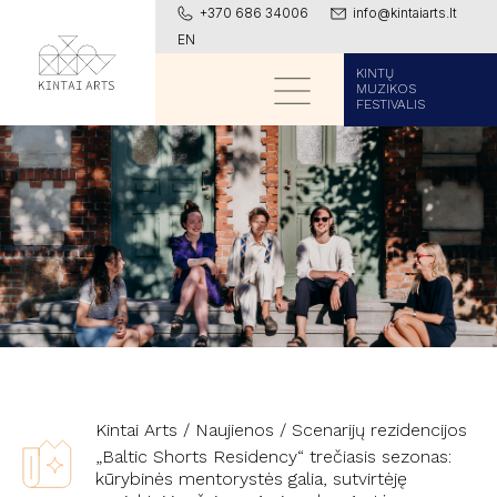
+370 686 34006
info@kintaiarts.lt
EN
KINTŲ
MUZIKOS
FESTIVALIS
Kintai Arts
/
Naujienos
/
Scenarijų rezidencijos
„Baltic Shorts Residency“ trečiasis sezonas:
kūrybinės mentorystės galia, sutvirtėję