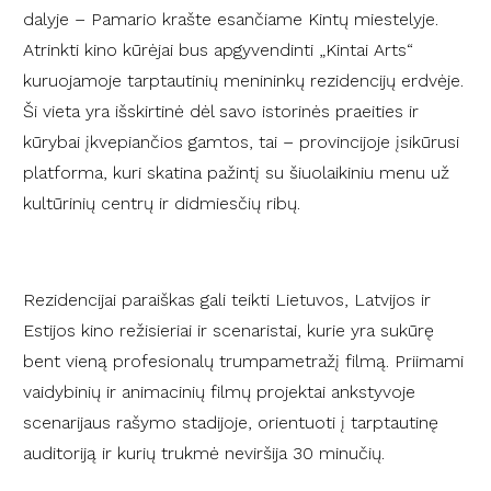
dalyje – Pamario krašte esančiame Kintų miestelyje.
Atrinkti kino kūrėjai bus apgyvendinti „Kintai Arts“
kuruojamoje tarptautinių menininkų rezidencijų erdvėje.
Ši vieta yra išskirtinė dėl savo istorinės praeities ir
kūrybai įkvepiančios gamtos, tai – provincijoje įsikūrusi
platforma, kuri skatina pažintį su šiuolaikiniu menu už
kultūrinių centrų ir didmiesčių ribų.
Rezidencijai paraiškas gali teikti Lietuvos, Latvijos ir
Estijos kino režisieriai ir scenaristai, kurie yra sukūrę
bent vieną profesionalų trumpametražį filmą. Priimami
vaidybinių ir animacinių filmų projektai ankstyvoje
scenarijaus rašymo stadijoje, orientuoti į tarptautinę
auditoriją ir kurių trukmė neviršija 30 minučių.