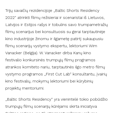
Trijų savaičių rezidencijoje „Baltic Shorts Residency
2022“ atrinkti filmų režisieriai ir scenaristai iš Lietuvos,
Latvijos ir Estijos rašys ir tobulins savo trumpametražių
filmų scenarijus bei konsultuosis su gerai tarptautinėje
kino industrijoje žinomu ir ilgametę patirtį sukaupusiu
filmų scenarijų vystymo ekspertu, lektoriumi Wim
Vanacker (Belgija). W. Vanacker dirba Kanų kino
festivalio konkursinės trumpųjų filmų programos
atrankos komiteto nariu, tarptautinės ilgo metro filmų
vystymo programos „First Cut Lab“ konsultantu, įvairių
kino festivalių, mokymų lektoriumi bei kūrybinių
projektų mentoriumi.
„Baltic Shorts Residency“ yra vienintelė tokio pobūdžio
trumpųjų filmų scenarijų kūrėjams skirta iniciatyva