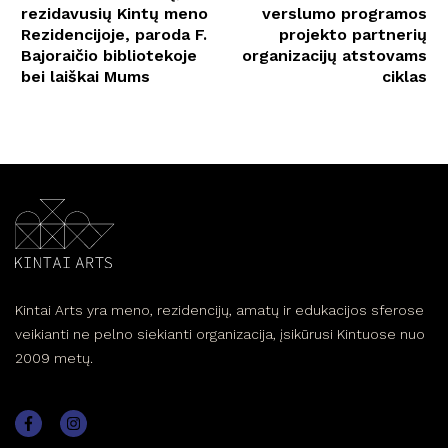
rezidavusių Kintų meno
verslumo programos
Rezidencijoje, paroda F.
projekto partnerių
Bajoraičio bibliotekoje
organizacijų atstovams
bei laiškai Mums
ciklas
Kintai Arts yra meno, rezidencijų, amatų ir edukacijos sferose
veikianti ne pelno siekianti organizacija, įsikūrusi Kintuose nuo
2009 metų.