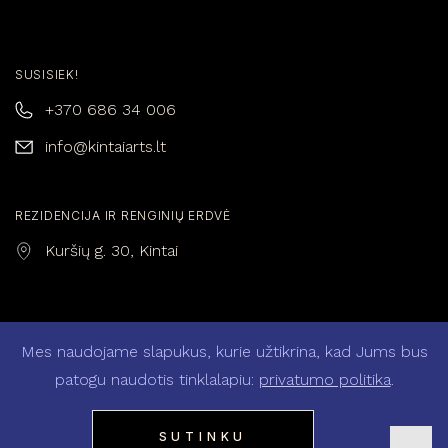
SUSISIEK!
+370 686 34 006
info@kintaiarts.lt
REZIDENCIJA IR RENGINIŲ ERDVĖ
Kuršių g. 30, Kintai
Mes naudojame slapukus, kurie užtikrina, kad Jums bus
Privatumo politika
Pirkimo – pardavimo taisyklės
patogu naudotis tinklalapiu:
privatumo politika
.
Mano paskyra
© 2026 KintaiArts. Visos teisės saugomos
Programavo:
Debesyla
SUTINKU