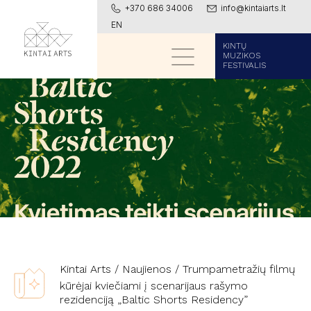
+370 686 34006
info@kintaiarts.lt
EN
KINTŲ
MUZIKOS
FESTIVALIS
Kintai Arts
/
Naujienos
/
Trumpametražių filmų
kūrėjai kviečiami į scenarijaus rašymo
rezidenciją „Baltic Shorts Residency”