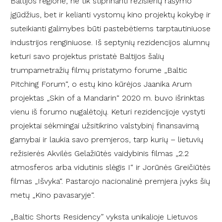
Baltijos regione, ne tik stiprinanti režisierių rašymo
įgūdžius, bet ir kelianti vystomų kino projektų kokybę ir
suteikianti galimybes būti pastebėtiems tarptautiniuose
industrijos renginiuose. Iš septynių rezidencijos alumnų
keturi savo projektus pristatė Baltijos šalių
trumpametražių filmų pristatymo forume „Baltic
Pitching Forum“, o estų kino kūrėjos Jaanika Arum
projektas „Skin of a Mandarin“ 2020 m. buvo išrinktas
vienu iš forumo nugalėtojų. Keturi rezidencijoje vystyti
projektai sėkmingai užsitikrino valstybinį finansavimą
gamybai ir laukia savo premjeros, tarp kurių – lietuvių
režisierės Akvilės Gelažiūtės vaidybinis filmas „2.2
atmosferos arba vidutinis slėgis I“ ir Jorūnės Greičiūtės
filmas „Išvyka“. Pastarojo nacionalinė premjera įvyks šių
metų „Kino pavasaryje“.
„Baltic Shorts Residency” vyksta unikalioje Lietuvos