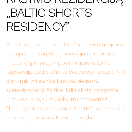
„BALTIC SHORTS
RESIDENCY”
Kino kūrėjai iš Lietuvos kviečiami teikti naujausių
trumpametražių filmų scenarijus į ketvirtus
metus organizuojamą scenarijaus rašymo
rezidenciją „Baltic Shorts Residency“. Birželio 1-19
dienomis vyksiančią kino režisieriams,
scenaristams iš Baltijos šalių skirtą programą
Kintuose rengia lietuviškų trumpametražių
filmų agentūra „Lithuanian Shorts“, kurios veiklą
finansuoja Lietuvos kultūros taryba.