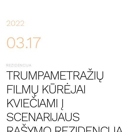
2022
03.17
REZIDENCIJA
TRUMPAMETRAŽIŲ
FILMŲ KŪRĖJAI
KVIEČIAMI Į
SCENARIJAUS
RAŠYMO REZIDENCIJĄ