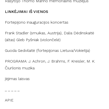
Rašytojo Thomo Manno memorialinis muziejus
LINKĖJIMAI IŠ VIENOS
Fortepijono inauguracijos koncertas
Frank Stadler (smuikas, Austrija), Dalia Dėdinskaitė
(altas) Gleb Pyšniak (violončelė)
Guoda Gedvilaitė (fortepijonas Lietuva/Vokietija)
PROGRAMA: J. Achron, J. Brahms, F. Kreisler, M. K.
Čiurlionis muzika
Įėjimas laisvas
_ _ _ _ _
APIE