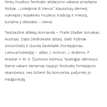
Kintų muzikos festivalio atidarymo vakaras prasitęsia
Nidoje. ,,Linkėjimai iš Vienos” klausytojų dėmesį
nukreipia į klasikinės muzikos tradiciją ir miestą,
kuriame ji skleidėsi – Vienai.
Tarptautinė atlikėjų komanda – Frank Stadler (smuikas,
Austrija), Dalia Dėdinskaitė (altas), Gleb Pyšniak
(violončelė) ir Guoda Gedvilaitė (fortepijonas,
Lietuva/Vokietija) – atliks J. Achron, J. Brahms, F.
Kreisler ir M. K. Čiurlionio kūrinius. Ypatingas dėmesys
šiame vakare skiriamas naujojo festivalio fortepijono
skambesiui, nes būtent šis koncertas pažymės jo
inauguraciją.