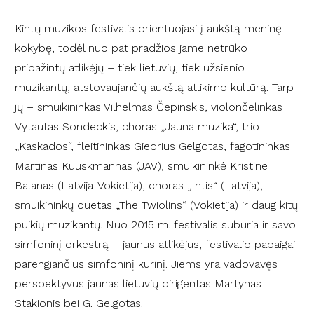
Kintų muzikos festivalis orientuojasi į aukštą meninę
kokybę, todėl nuo pat pradžios jame netrūko
pripažintų atlikėjų – tiek lietuvių, tiek užsienio
muzikantų, atstovaujančių aukštą atlikimo kultūrą. Tarp
jų – smuikininkas Vilhelmas Čepinskis, violončelinkas
Vytautas Sondeckis, choras „Jauna muzika“, trio
„Kaskados“, fleitininkas Giedrius Gelgotas, fagotininkas
Martinas Kuuskmannas (JAV), smuikininkė Kristine
Balanas (Latvija-Vokietija), choras „Intis“ (Latvija),
smuikininkų duetas „The Twiolins“ (Vokietija) ir daug kitų
puikių muzikantų. Nuo 2015 m. festivalis suburia ir savo
simfoninį orkestrą – jaunus atlikėjus, festivalio pabaigai
parengiančius simfoninį kūrinį. Jiems yra vadovavęs
perspektyvus jaunas lietuvių dirigentas Martynas
Stakionis bei G. Gelgotas.