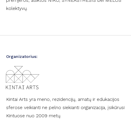
premjeros, atliktos NIKO, SYNEASTHESIS bei MELOS
kolektyvų.
Organizatorius:
Kintai Arts yra meno, rezidencijų, amatų ir edukacijos
sferose veikianti ne pelno siekianti organizacija, įsikūrusi
Kintuose nuo 2009 metų.