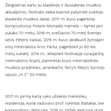
Žengdamas kartu su klasikinės ir šiuolaikinės muzikos
aktualijomis, festivalis siekia kasmet pažymėti svarbias
klasikinės muzikos datas. 2017 m. buvo pagerbtas
kompozitorius Peteris Michaelis Hamelis – tąmet jam
sukako 70 metų. 2016 m. svečiavosi 70-metį šventęs
latvis Pēteris Vaskas, 2015 m. buvo dedikuoti žymiajam
estų minimalistui Arvo Pärtui, pagerbiant jo 80-ies
metų sukaktį. 2014 m., atliepiant festivalyje vyraujančią
minimalizmo kryptį, paminėtas buvo minimalistinės
muzikos pradininko, amerikiečio Terry‘o Riley‘o žymiojo
opuso „In C“ 50-metis.
2017 m. pirmą kartą vyko užsienio menininkų
rezidencija, kuriai vadovavo prof. Vykintas Baltakas, bei
kompozitorių dirbtuvės. 2018 m. birželį Kintuose duris