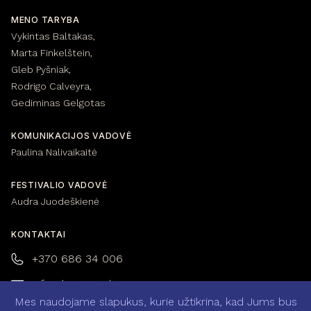
MENO TARYBA
Vykintas Baltakas,
Marta Finkelštein,
Gleb Pyšniak,
Rodrigo Calveyra,
Gediminas Gelgotas
KOMUNIKACIJOS VADOVĖ
Paulina Nalivaikaitė
FESTIVALIO VADOVĖ
Audra Juodeškienė
KONTAKTAI
+370 686 34 006
info@kintaiarts.lt
Mes naudojame slapukus, kurie užtikrina, kad Jums bus