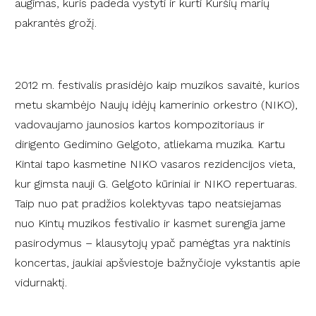
augimas, kuris padeda vystyti ir kurti Kuršių marių
pakrantės grožį.
2012 m. festivalis prasidėjo kaip muzikos savaitė, kurios
metu skambėjo Naujų idėjų kamerinio orkestro (NIKO),
vadovaujamo jaunosios kartos kompozitoriaus ir
dirigento Gedimino Gelgoto, atliekama muzika. Kartu
Kintai tapo kasmetine NIKO vasaros rezidencijos vieta,
kur gimsta nauji G. Gelgoto kūriniai ir NIKO repertuaras.
Taip nuo pat pradžios kolektyvas tapo neatsiejamas
nuo Kintų muzikos festivalio ir kasmet surengia jame
pasirodymus – klausytojų ypač pamėgtas yra naktinis
koncertas, jaukiai apšviestoje bažnyčioje vykstantis apie
vidurnaktį.