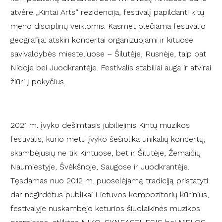
atvėrė „Kintai Arts“ rezidencija, festivalį papildanti kitų
meno disciplinų veiklomis. Kasmet plečiama festivalio
geografija: atskiri koncertai organizuojami ir kituose
savivaldybės miesteliuose – Šilutėje, Rusnėje, taip pat
Nidoje bei Juodkrantėje. Festivalis stabiliai auga ir atvirai
žiūri į pokyčius.
2021 m. įvyko dešimtasis jubiliejinis Kintų muzikos
festivalis, kurio metu įvyko šešiolika unikalių koncertų,
skambėjusių ne tik Kintuose, bet ir Šilutėje, Žemaičių
Naumiestyje, Švėkšnoje, Saugose ir Juodkrantėje.
Tęsdamas nuo 2012 m. puoselėjamą tradiciją pristatyti
dar negirdėtus publikai Lietuvos kompozitorių kūrinius,
festivalyje nuskambėjo keturios šiuolaikinės muzikos