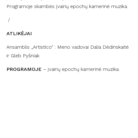
Programoje skambės įvairių epochų kamerinė muzika.
/
ATLIKĖJAI
Ansamblis „Artistico“
:
Meno vadovai Dalia Dėdinskaitė
ir Gleb Pyšniak
PROGRAMOJE
– įvairių epochų kamerinė muzika.