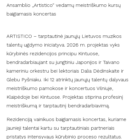
Ansamblio „Artistico“ vedamų meistriškumo kursų
baigiamasis koncertas
ARTISTICO – tarptautinė jaunųjų Lietuvos muzikos
talentų ugdymo iniciatyva. 2026 m. projektas vyks
kūrybinės rezidencijos principu Kintuose,
bendradarbiaujant su jungtiniu Japonijos ir Taivano
kameriniu orkestru bei lektoriais Dalia Dėdinskaite ir
Glebu Pyšniaku. Iki 12 atrinktų jaunųjų talentų dalyvaus
meistriškumo pamokose ir koncertuos Vilniuje,
Klaipėdoje bei Kintuose. Projektas stiprina profesinį
meistriškumą ir tarptautinį bendradarbiavimą.
Rezidenciją vainikuos baigiamasis koncertas, kuriame
jaunieji talentai kartu su tarptautiniais partneriais
pristatys intensyvaus kūrybinio proceso rezultatus.