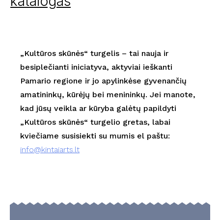
katalogas
„Kultūros skūnės“ turgelis – tai nauja ir
besiplečianti iniciatyva, aktyviai ieškanti
Pamario regione ir jo apylinkėse gyvenančių
amatininkų, kūrėjų bei menininkų.
Jei manote,
kad jūsų veikla ar kūryba galėtų papildyti
„Kultūros skūnės“ turgelio gretas, labai
kviečiame susisiekti su mumis el paštu:
info@kintaiarts.lt