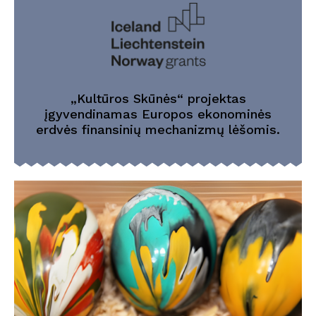
„Kultūros Skūnės“ projektas
įgyvendinamas Europos ekonominės
erdvės finansinių mechanizmų lėšomis.