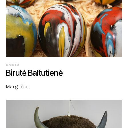
AMATAI
Birutė Baltutienė
Margučiai