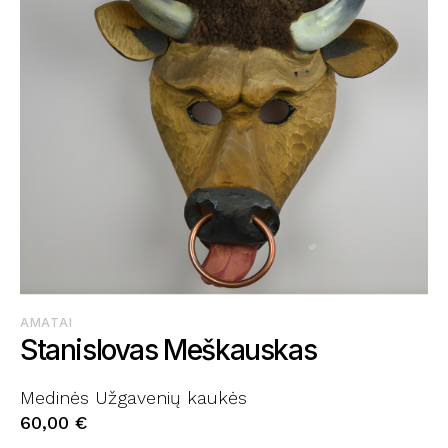
AMATAI
Stanislovas Meškauskas
Medinės Užgavenių kaukės
60,00
€