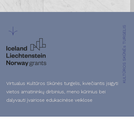
KULTŪROS SKŪNĖs TURGELIS
Virtualus Kultūros Skūnės turgelis, kviečiantis įsigyti
vietos amatininkų dirbinius, meno kūrinius bei
dalyvauti įvairiose edukacinėse veiklose